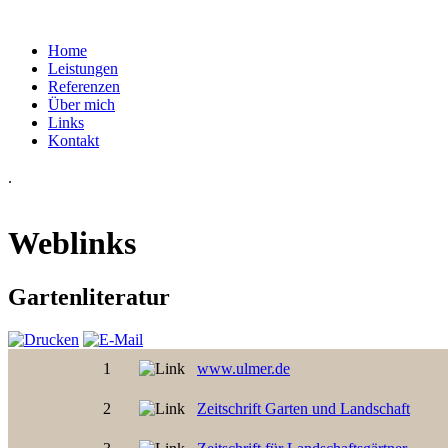
Home
Leistungen
Referenzen
Über mich
Links
Kontakt
.
© Free
Joomla! 3 Modules
- by
VinaGecko.com
Weblinks
Gartenliteratur
1
www.ulmer.de
2
Zeitschrift Garten und Landschaft